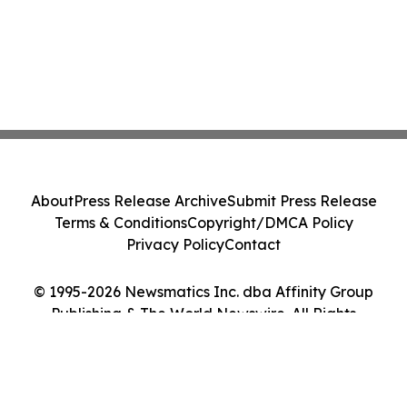
About
Press Release Archive
Submit Press Release
Terms & Conditions
Copyright/DMCA Policy
Privacy Policy
Contact
© 1995-2026 Newsmatics Inc. dba Affinity Group
Publishing & The World Newswire. All Rights
Reserved.
Cookie Settings / Your Privacy Choices