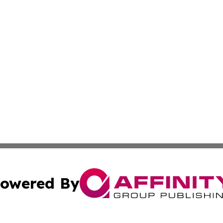
owered By
ubmit Press Release
Terms & Conditions
Copyright/DMCA