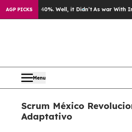
d 40%. Well, it Didn’t
As war With Iran Drove o
AGP PICKS
Menu
Scrum México Revolucion
Adaptativo