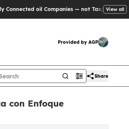
ted oil Companies — not Taxpayers — the Chance 
View all
Provided by AGP
Share
ca con Enfoque