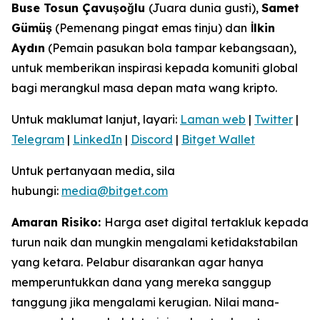
Buse Tosun Çavuşoğlu
(Juara dunia gusti),
Samet
Gümüş
(Pemenang pingat emas tinju) dan
İlkin
Aydın
(Pemain pasukan bola tampar kebangsaan),
untuk memberikan inspirasi kepada komuniti global
bagi merangkul masa depan mata wang kripto.
Untuk maklumat lanjut, layari:
Laman web
|
Twitter
|
Telegram
|
LinkedIn
|
Discord
|
Bitget Wallet
Untuk pertanyaan media, sila
hubungi:
media@bitget.com
Amaran Risiko:
Harga aset digital tertakluk kepada
turun naik dan mungkin mengalami ketidakstabilan
yang ketara. Pelabur disarankan agar hanya
memperuntukkan dana yang mereka sanggup
tanggung jika mengalami kerugian. Nilai mana-