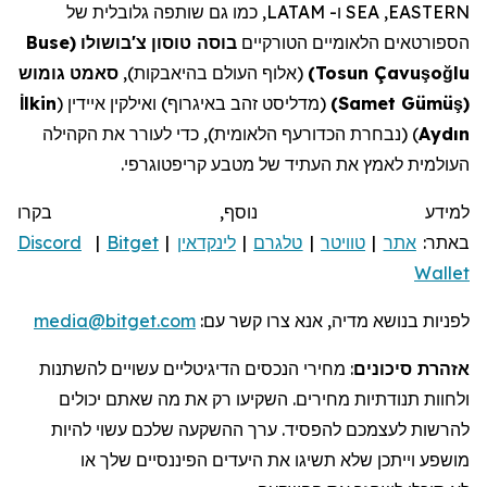
EASTERN
,
SEA
ו-
LATAM
, כמו גם שותפה גלובלית של
הספורטאים הלאומיים הטורקיים
בוסה
טוסון
צ'בושולו
(
Buse
lu
ğ
o
ş
Tosun Çavu
)
(אלוף העולם בהיאבקות),
סאמט
גומוש
(
ş
Samet Gümü
)
(מדליסט זהב
באיגרוף
)
ואילקין
איידין (
lkin
İ
Aydın
) (נבחרת
הכדורעף הלאומית
),
כדי לעורר את הקהילה
העולמית לאמץ את העתיד של מטבע
קריפטוגרפי
.
למידע נוסף, בקרו
באתר:
אתר
|
טוויטר
|
טלגרם
|
לינקדאין
|
Bitget
|
Discord
Wallet
לפניות בנושא מדיה, אנא צרו קשר עם:
media@bitget.com
אזהרת סיכונים
: מחירי הנכסים הדיגיטליים עשויים להשתנות
ולחוות תנודתיות מחירים. השקיעו רק את מה שאתם יכולים
להרשות לעצמכם להפסיד. ערך ההשקעה שלכם עשוי להיות
מושפע וייתכן שלא תשיגו את היעדים הפיננסיים שלך או