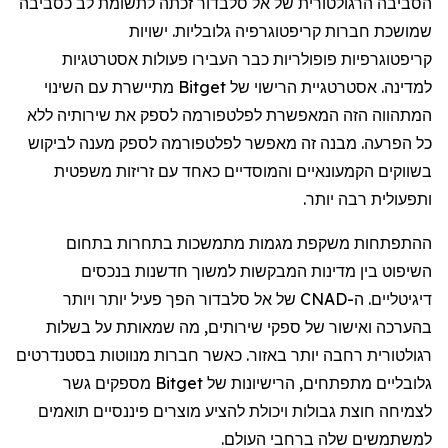
הסביבה הרגולטורית של אל סלבדור זכתה לתשומת לב כסביבה
שמושכת חברות קריפטוגרפיה גלובליות. ישויות
קריפטוגרפיות
פופולריות כבר העבירו פעולות אסטרטגיות
למדינה. אסטרטגיית הרישוי של
Bitget
מתיישרת עם השינוי
המתהווה הזה המאפשרת לפלטפורמה לספק את שירותיה
ללא
כל הפרעה. מבנה זה מאפשר לפלטפורמה לספק מענה לביקוש
בשווקים הקמעונאיים והמוסדיים כאחד עם זריזות משפטית
ותפעולית רבה יותר.
ההתפתחות משקפת מגמות מתמשכות בתחרות בתחום
השיפוט בין מדינות המבקשות למשוך חדשנות בנכסים
דיגיטליים. ה-CNAD של אל סלבדור הפך פעיל יותר ויותר
בהערכה ואישור של ספקי שירותים, מה שמאותת על בשלות
רגולטורית רחבה יותר באזור. כאשר חברות מנווטות בסטנדרטים
גלובליים מתפתחים, הרישיונות של
Bitget
מספקים גשר
לצמיחה
חוצת
גבולות ויכולת להציע מוצרים פיננסיים תואמים
למשתמשים שלה ברחבי העולם.