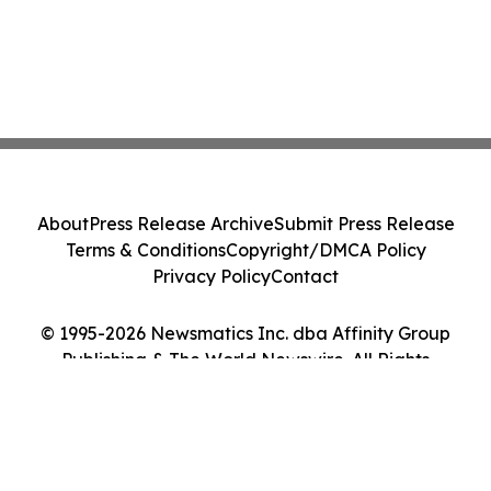
About
Press Release Archive
Submit Press Release
Terms & Conditions
Copyright/DMCA Policy
Privacy Policy
Contact
© 1995-2026 Newsmatics Inc. dba Affinity Group
Publishing & The World Newswire. All Rights
Reserved.
Cookie Settings / Your Privacy Choices