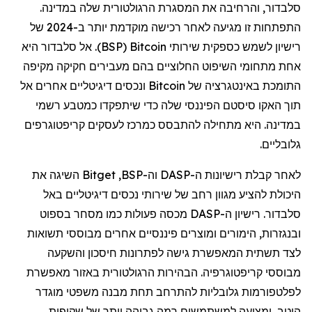
סלבדור, והרחיבה את המסגרת הרגולטורית שלה במדינה.
התפתחות זו מגיעה לאחר רכישה מוקדמת יותר ב-2024 של
רישיון לשמש כספקית שירותי
Bitcoin
(
BSP
). אל סלבדור היא
אחת מתחומי השיפוט החלוציים בהם מעבירים חקיקה מקיפה
התומכת באינטגרציה של
Bitcoin
ונכסים דיגיטליים אחרים אל
תוך האקו
סיסטם
הפיננסי שלה כדי שיתפקדו כמטבע רשמי
במדינה. היא מתחילה להתבסס כמרכז לעסקים קריפטוגרפים
גלובליים.
לאחר קבלת רישיונות ה-
DASP
וה-
BSP
,
Bitget
השיגה את
היכולת להציע מגוון רחב של שירותי נכסים דיגיטליים באל
סלבדור. רישיון ה-
DASP
מכסה פעולות כמו מסחר בספוט
ובנגזרות, הימורים ומוצרים פיננסיים אחרים מבוססי תשואות
לצד תשתית המאפשרת גישה לפתרונות חיסכון והשקעה
מבוססי קריפטוגרפיה. הבהירות הרגולטורית באזור מאפשרת
לפלטפורמות גלובליות להתרחב תחת מבנה משפטי מוגדר
היטב, ומציעה למשתמשים רמה גבוהה יותר של שקיפות