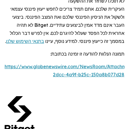
לא תוכלו לשחזר את ההשקעה
העיקרית שלכם. אתם תמיד צריכים לחפש ייעוץ פיננסי עצמאי
ולשקול את הניסיון הפיננסי שלכם ואת המצב הפיננסי. ביצועי
העבר אינם מדד אמין לביצועים עתידיים.
Bitget
לא תהיה
אחראית לכל הפסד שעלול להיגרם לכם. אין לפרש דבר הכלול
במסמך זה כייעוץ פיננסי. למידע נוסף, עיינו
בתנאי השימוש שלנו
.
תמונה
הנלוות להודעה זו זמינ
ה
בכתוב
ת
:
https://www.globenewswire.com/NewsRoom/Attachme
2dcc-4a9f-b25c-150a8b077d28