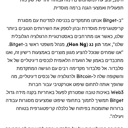
תפעולית ואמצעי הגנה ברמה מוסדית.
"ב-
Bitget
אנחנו מתמקדים בכניסה למדינות עם מסגרת
קריפטוגרפית
מוסדרת ובהן לספק את השירותים הטובים ביותר
שלנו, כאשר אנו מתרחבים באסטרטגיית הרגולציה הגלובלית
שלנו", אמר
הון
נג
(
Hon Ng
)
, מנהל משפטי ראשי ב-
Bitget
.
"אנו שמחים שנוכל להציע מגוון מוצרים באמצעות רישיון זה, ואנו
מתכבדים באמון של הוועדה הלאומית לנכסים דיגיטליים של אל
סלבדור. אל סלבדור מקדימה רבים עם הגישה המתקדמת
והשקופה שלה ל-
Bitcoin
ולרגולציה של נכסים דיגיטליים, מה
שהופך אותה לתחום שיפוט אטרקטיבי עבור חברות
Web3
באיכות טובה שמטרתן לפעול באחריות בקנה מידה גדול.
Bitget
תמשיך לתמוך בתחומי שיפוט שמציעים מסגרות עבודה
ברורות
שתומכות בפיתוח של כלכלה
קריפטוגרפית
בטוחה
ויעילה".