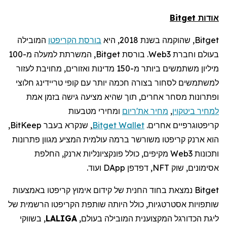
אודות
Bitget
Bitget
, שהוקמה בשנת 2018, היא
בורסת
הקריפטו
המובילה
בעולם וחברת
Web3
. בורסת
Bitget
, המשרתת למעלה מ-100
מיליון משתמשים ביותר מ-150 מדינות ואזורים, מחויבת לעזור
למשתמשים לסחור בצורה חכמה יותר עם קופי
טריידינג
חלוצי
ופתרונות מסחר אחרים, תוך שהיא מציעה גישה בזמן אמת
למחיר
ביטקוין
,
מחיר
את'ריום
ומחירי מטבעות
קריפטוגרפיים
אחרים.
Wallet
Bitget
, שנקרא בעבר
BitKeep
,
הוא ארנק
קריפטו
משורשר ברמה עולמית המציע מגוון פתרונות
ותכונות
Web3
מקיפים, כולל פונקציונליות ארנק, החלפת
אסימונים, שוק
NFT
, דפדפן
DApp
ועוד.
Bitget
נמצאת בחוד החנית של קידום אימוץ
קריפטו
באמצעות
שותפויות אסטרטגיות, כולל היותה שותפת
הקריפטו
הרשמית של
ליגת הכדורגל המקצוענית המובילה בעולם,
LALIGA
, בשווקי